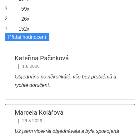
hvězdiček.
3
59x
2
26x
1
152x
Přidat hodnocení
V
ý
Kateřina Pačinková
p
|
1.6.2026
Hodnocení obchodu je 5 z 5 hvězdiček.
i
Objednáno po několikáté, vše bez problémů a
s
rychlé doručení.
h
o
Marcela Kolářová
d
|
29.5.2026
Hodnocení obchodu je 5 z 5 hvězdiček.
n
Už jsem vícekrát objednávala a byla spokojená
o