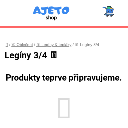
Přejít
na
Hledat
obsah
Nák
Přihlášení
Registrace
koš
Domů
/
👗 Oblečení
/
👖 Legíny & tepláky
/
👖 Legíny 3/4
Legíny 3/4 👖
Produkty teprve připravujeme.