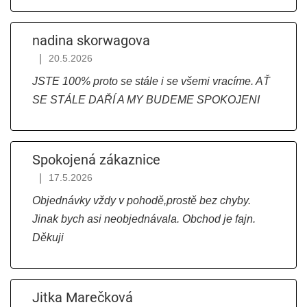
c
e
nadina skorwagova
|
20.5.2026
n
Hodnocení obchodu je 5 z 5 hvězdiček.
JSTE 100% proto se stále i se všemi vracíme. AŤ
í
SE STÁLE DAŘÍ A MY BUDEME SPOKOJENI
Spokojená zákaznice
|
17.5.2026
Hodnocení obchodu je 5 z 5 hvězdiček.
Objednávky vždy v pohodě,prostě bez chyby.
Jinak bych asi neobjednávala. Obchod je fajn.
Děkuji
Jitka Marečková