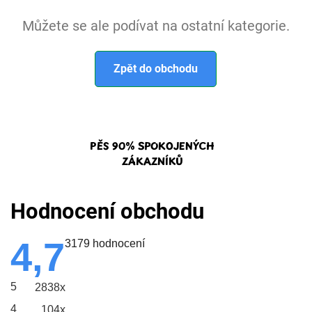
Můžete se ale podívat na ostatní kategorie.
Zpět do obchodu
PŘES 90% SPOKOJENÝCH
ZÁKAZNÍKŮ
Hodnocení obchodu
4,7
Průměrné
3179 hodnocení
hodnocení
obchodu
je
5
2838x
4,7
z
4
104x
5