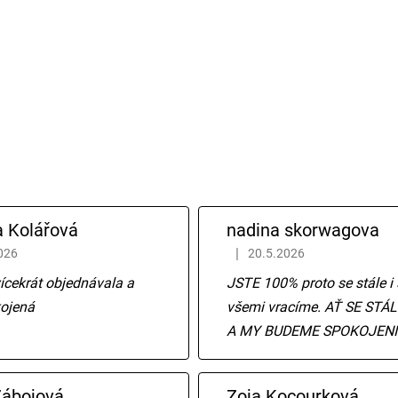
a Kolářová
nadina skorwagova
|
026
20.5.2026
 obchodu je 5 z 5 hvězdiček.
Hodnocení obchodu je 5 z 5
ícekrát objednávala a
JSTE 100% proto se stále i 
kojená
všemi vracíme. AŤ SE STÁL
A MY BUDEME SPOKOJENI
Zábojová
Zoja Kocourková