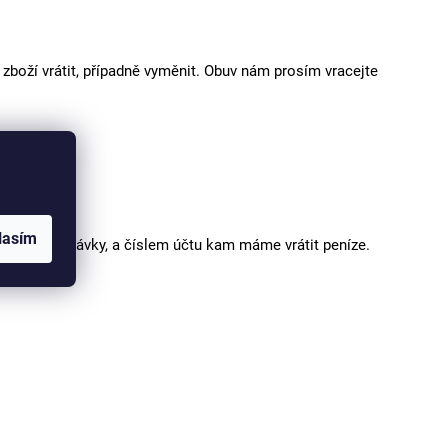
boží vrátit, případně vyměnit. Obuv nám prosím vracejte
lasím
 číslem objednávky, a číslem účtu kam máme vrátit peníze.