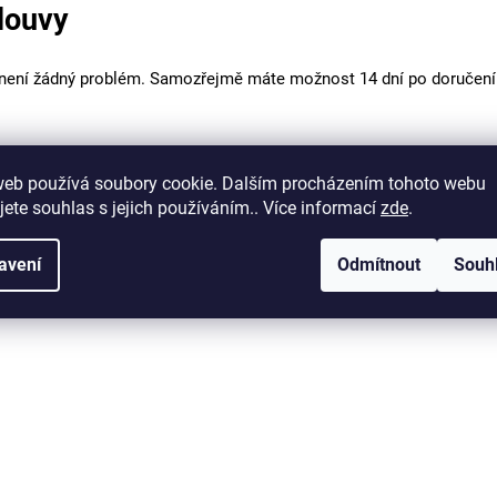
louvy
 není žádný problém. Samozřejmě máte možnost 14 dní po doručení z
toshop.cz
, zašleme vám štítek pro zpětné vrácení zdarma.
web používá soubory cookie. Dalším procházením tohoto webu
jete souhlas s jejich používáním.. Více informací
zde
.
sím zboží na adresu skladu:
avení
Odmítnout
Souh
02 436 833, Newmann
Corporation
s.r.o., a do zásilky vložte lístek s