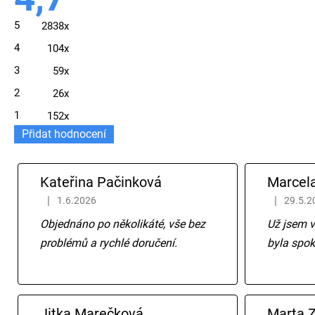
obchodu
je
5
2838x
4,7
z
5
4
104x
hvězdiček.
3
59x
2
26x
1
152x
Přidat hodnocení
V
ý
Kateřina Pačinková
Marcel
p
|
|
1.6.2026
29.5.2
Hodnocení obchodu je 5 z 5 hvězdiček.
Hodnocení
Objednáno po několikáté, vše bez
Už jsem v
i
problémů a rychlé doručení.
byla spo
s
h
o
Jitka Marečková
Marta 