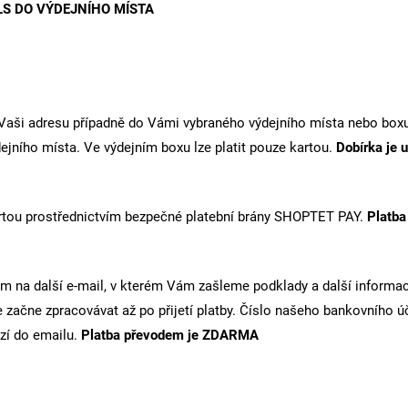
LS DO VÝDEJNÍHO MÍSTA
aši adresu případně do Vámi vybraného výdejního místa nebo boxu a 
ejního místa. Ve výdejním boxu lze platit pouze kartou.
Dobírka
je 
kartou prostřednictvím bezpečné platební brány SHOPTET PAY.
Platba
osím na další e-mail, v kterém Vám zašleme podklady a další inform
 začne zpracovávat až po přijetí platby. Číslo našeho bankovního 
azí do emailu.
Platba převodem je
ZDARMA