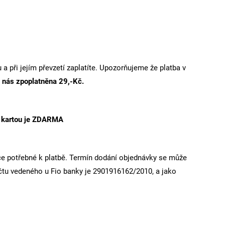
při jejím převzetí zaplatíte.
Upozorňujeme že platba v
u nás zpoplatněna
29,-Kč.
 kartou je ZDARMA
ace potřebné k platbě. Termín dodání objednávky se může
účtu vedeného u Fio banky je 2901916162/2010, a jako