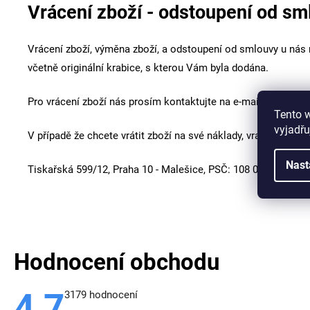
Vrácení zboží - odstoupení od sm
Vrácení zboží, výměna zboží, a odstoupení od smlouvy u nás
včetně
originální krabice, s
kterou
Vám byla dodána.
Pro vrácení zboží nás prosím kontaktujte na e-mail:
info@aje
Tento 
vyjadřu
V případě že chcete vrátit zboží na své náklady, vracejte pro
Nast
Tiskařská 599/12, Praha 10 - Malešice, PSČ: 108 00, Tel. 6
Hodnocení obchodu
4,7
Průměrné
3179 hodnocení
hodnocení