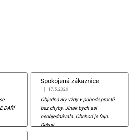
Spokojená zákaznice
|
17.5.2026
 hvězdiček.
Hodnocení obchodu je 5 z 5 hvězdiček.
se
Objednávky vždy v pohodě,prostě
E DAŘÍ
bez chyby. Jinak bych asi
neobjednávala. Obchod je fajn.
Děkuji