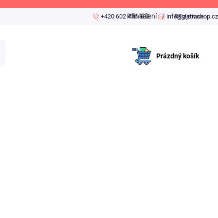
Přihlášení
+420 602 436 833
info@ajetoshop.cz
Registrace
Prázdný košík
Nákupní
košík